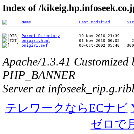
Index of /kikeig.hp.infoseek.co.j
Name
Last modified
Siz
Parent Directory
onigiri.html
onigiri.swf
Apache/1.3.41 Customized 
PHP_BANNER
Server at infoseek_rip.g.ri
テレワークならECナビ
ゼロで月